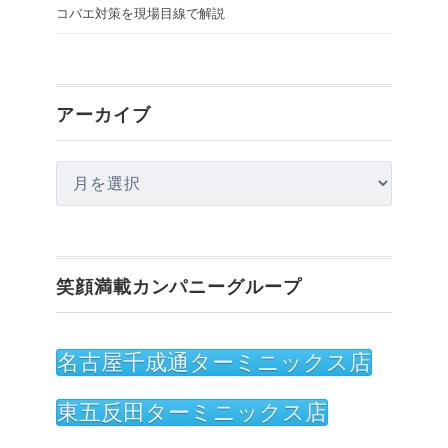
コバエ対策を現場目線で解説
アーカイブ
ア
ー
カ
イ
笑顔満載カンパニーグループ
ブ
名古屋千成通ターミニックス店
東五反田ターミニックス店