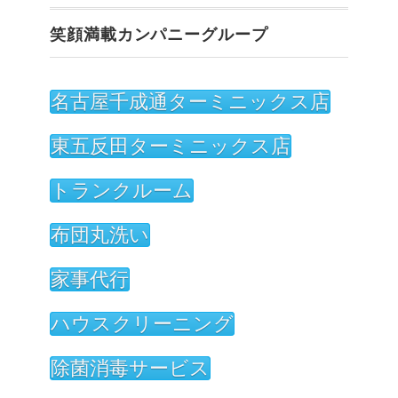
イ
笑顔満載カンパニーグループ
ブ
名古屋千成通ターミニックス店
東五反田ターミニックス店
トランクルーム
布団丸洗い
家事代行
ハウスクリーニング
除菌消毒サービス