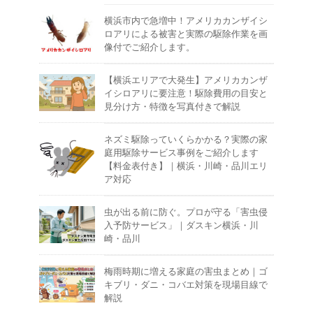
横浜市内で急増中！アメリカカンザイシ
ロアリによる被害と実際の駆除作業を画
像付でご紹介します。
【横浜エリアで大発生】アメリカカンザ
イシロアリに要注意！駆除費用の目安と
見分け方・特徴を写真付きで解説
ネズミ駆除っていくらかかる？実際の家
庭用駆除サービス事例をご紹介します
【料金表付き】｜横浜・川崎・品川エリ
ア対応
虫が出る前に防ぐ。プロが守る「害虫侵
入予防サービス」｜ダスキン横浜・川
崎・品川
梅雨時期に増える家庭の害虫まとめ｜ゴ
キブリ・ダニ・コバエ対策を現場目線で
解説