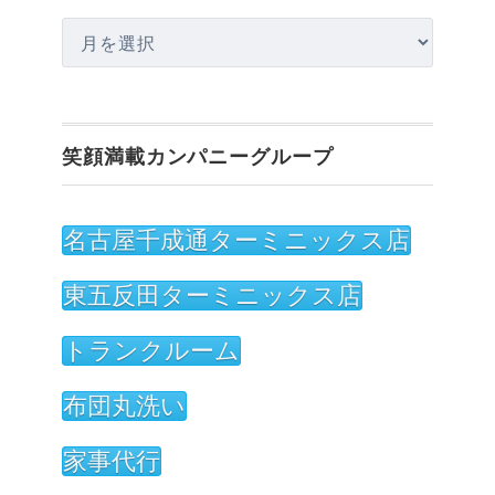
ア
ー
カ
イ
笑顔満載カンパニーグループ
ブ
名古屋千成通ターミニックス店
東五反田ターミニックス店
トランクルーム
布団丸洗い
家事代行