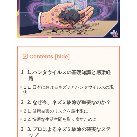
Contents
[
hide
]
1.
ハンタウイルスの基礎知識と感染経
路
1.1.
日本におけるネズミとハンタウイルスの現
状
2.
なぜ今、ネズミ駆除が重要なのか？
2.1.
健康被害のリスクを最小限に
2.2.
快適な生活空間を取り戻すために
3.
プロによるネズミ駆除の確実なステ
ップ