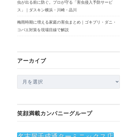
虫が出る前に防ぐ。プロが守る「害虫侵入予防サービ
ス」｜ダスキン横浜・川崎・品川
梅雨時期に増える家庭の害虫まとめ｜ゴキブリ・ダニ・
コバエ対策を現場目線で解説
アーカイブ
ア
ー
カ
イ
笑顔満載カンパニーグループ
ブ
名古屋千成通ターミニックス店