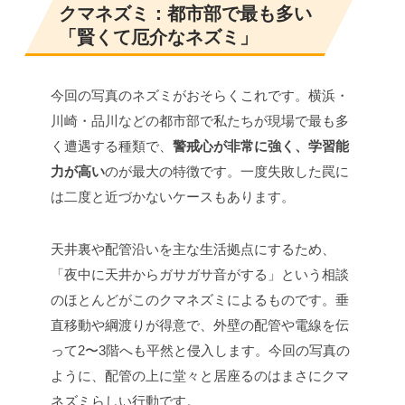
クマネズミ：都市部で最も多い
「賢くて厄介なネズミ」
今回の写真のネズミがおそらくこれです。横浜・
川崎・品川などの都市部で私たちが現場で最も多
く遭遇する種類で、
警戒心が非常に強く、学習能
力が高い
のが最大の特徴です。一度失敗した罠に
は二度と近づかないケースもあります。
天井裏や配管沿いを主な生活拠点にするため、
「夜中に天井からガサガサ音がする」という相談
のほとんどがこのクマネズミによるものです。垂
直移動や綱渡りが得意で、外壁の配管や電線を伝
って2〜3階へも平然と侵入します。今回の写真の
ように、配管の上に堂々と居座るのはまさにクマ
ネズミらしい行動です。