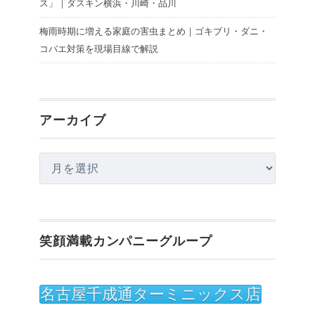
ス」｜ダスキン横浜・川崎・品川
梅雨時期に増える家庭の害虫まとめ｜ゴキブリ・ダニ・
コバエ対策を現場目線で解説
アーカイブ
ア
ー
カ
イ
笑顔満載カンパニーグループ
ブ
名古屋千成通ターミニックス店