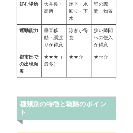
好む場所
天井裏・
床下・水
壁の隙
高所
回り・下
間・物置
水
運動能力
垂直移
泳ぎが得
狭い隙間
動・綱渡
意
への侵入
りが得意
が得意
都市部で
★★★（
★★☆
★☆☆
の出現頻
最多）
度
種類別の特徴と駆除のポイン
ト