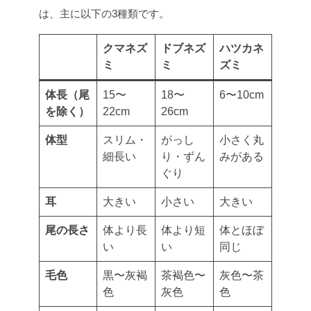
は、主に以下の3種類です。
クマネズ
ドブネズ
ハツカネ
ミ
ミ
ズミ
体長（尾
15〜
18〜
6〜10cm
を除く）
22cm
26cm
体型
スリム・
がっし
小さく丸
細長い
り・ずん
みがある
ぐり
耳
大きい
小さい
大きい
尾の長さ
体より長
体より短
体とほぼ
い
い
同じ
毛色
黒〜灰褐
茶褐色〜
灰色〜茶
色
灰色
色