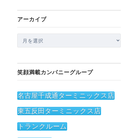
アーカイブ
ア
ー
カ
イ
笑顔満載カンパニーグループ
ブ
名古屋千成通ターミニックス店
東五反田ターミニックス店
トランクルーム