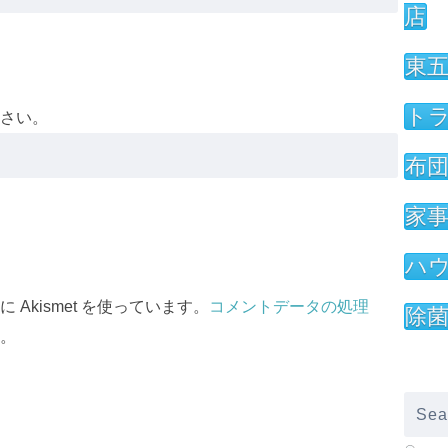
店
東
ト
さい。
布
家
ハ
Akismet を使っています。
コメントデータの処理
除
。