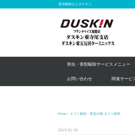
害虫駆除ならダスキン
害虫・害獣駆除サービスメニュー
お問い合わせ
関連サービ
Home
›
ネズミ駆除
›
緊急出動 ネズミ駆除
2015-01-29