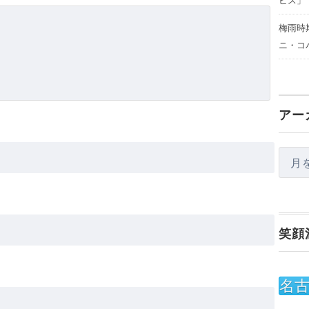
ビス」
梅雨時
ニ・コ
アー
ア
ー
カ
イ
笑顔
ブ
名