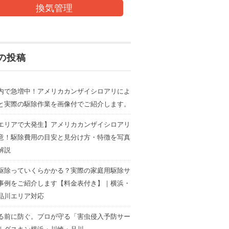
換気管理
の投稿
内で急増中！アメリカカンザイシロアリによ
と実際の駆除作業を画像付でご紹介します。
エリアで大発生】アメリカカンザイシロアリ
意！駆除費用の目安と見分け方・特徴を写真
解説
駆除っていくらかかる？実際の家庭用駆除サ
事例をご紹介します【料金表付き】｜横浜・
品川エリア対応
る前に防ぐ。プロが守る「害虫侵入予防サー