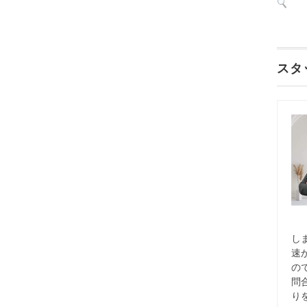
スタ
し
速
の
問
り