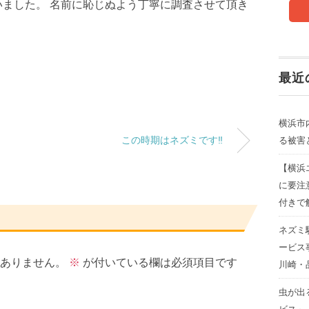
いました。 名前に恥じぬよう丁寧に調査させて頂き
最近
横浜市
この時期はネズミです‼︎
る被害
【横浜
に要注
付きで
ネズミ
ービス
ありません。
※
が付いている欄は必須項目です
川崎・
虫が出