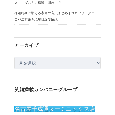
ス」｜ダスキン横浜・川崎・品川
梅雨時期に増える家庭の害虫まとめ｜ゴキブリ・ダニ・
コバエ対策を現場目線で解説
アーカイブ
ア
ー
カ
イ
笑顔満載カンパニーグループ
ブ
名古屋千成通ターミニックス店